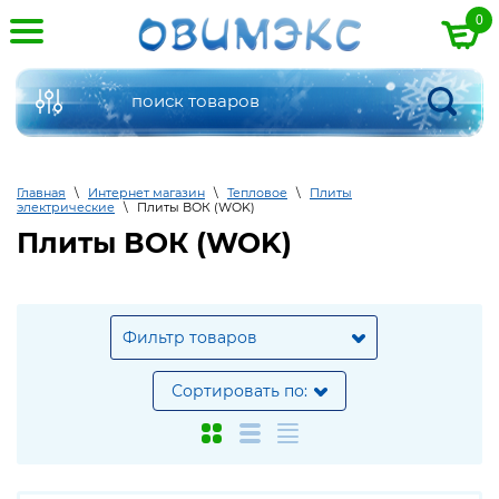
0
Главная
\
Интернет магазин
\
Тепловое
\
Плиты
электрические
\
Плиты ВОК (WOK)
Плиты ВОК (WOK)
Фильтр товаров
Сортировать по: