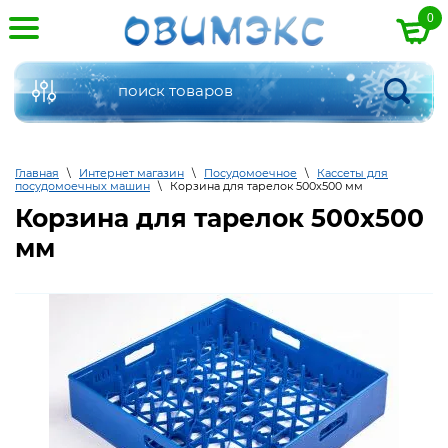
0
Главная
\
Интернет магазин
\
Посудомоечное
\
Кассеты для
посудомоечных машин
\
Корзина для тарелок 500х500 мм
Корзина для тарелок 500х500
мм