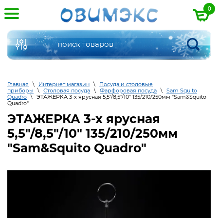
0
Главная
\
Интернет магазин
\
Посуда и столовые
приборы
\
Столовая посуда
\
Фарфоровая посуда
\
Sam Squito
Quadro
\
ЭТАЖЕРКА 3-х ярусная 5,5"/8,5"/10" 135/210/250мм "Sam&Squito
Quadro"
ЭТАЖЕРКА 3-х ярусная
5,5"/8,5"/10" 135/210/250мм
"Sam&Squito Quadro"