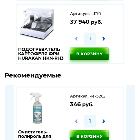
Артикул:
эк1170
37 940
руб.
ПОДОГРЕВАТЕЛЬ
КАРТОФЕЛЯ ФРИ
В КОРЗИНУ
HURAKAN HKN-RH3
Рекомендуемые
Артикул:
мек3262
346
руб.
Очиститель-
Кор
полироль для
кар
В КОРЗИНУ