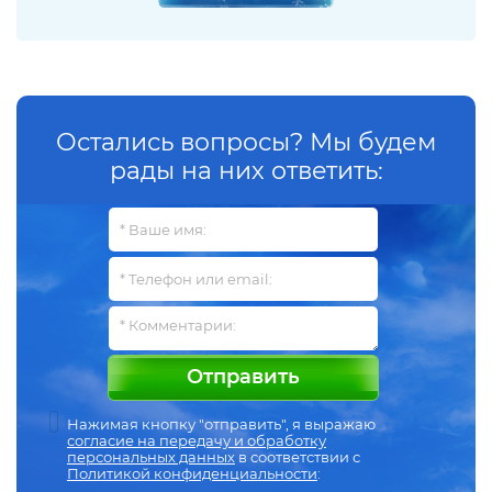
Остались вопросы? Мы будем
рады на них ответить:
Отправить
Нажимая кнопку "отправить", я выражаю
согласие на передачу и обработку
персональных данных
в соответствии с
Политикой конфиденциальности
: