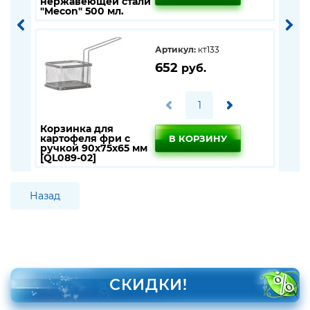
нержавеющей стали
руч
"Mecon" 500 мл.
[QL
Артикул:
кт133
652
руб.
Корзинка для
картофеля фри с
В КОРЗИНУ
ручкой 90х75х65 мм
[QL089-02]
Назад
СКИДКИ!