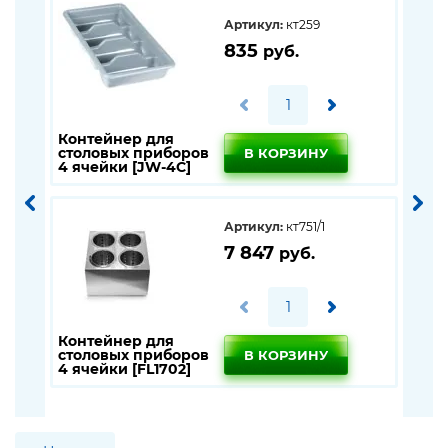
Артикул:
кт259
835
руб.
Контейнер для
Под
столовых приборов
сто
В КОРЗИНУ
4 ячейки [JW-4C]
(не
+пла
отд.
Артикул:
кт751/1
7 847
руб.
Контейнер для
столовых приборов
В КОРЗИНУ
Под
4 ячейки [FL1702]
сто
8 я