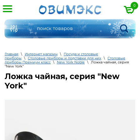
0
Главная
\
Интернет магазин
\
Посуда и столовые
приборы
\
Столовые приборы и подставки для них
\
Столовые
приборы Премиум класс
\
New York Noble
\
Ложка чайная, серия
"New York"
Ложка чайная, серия "New
York"