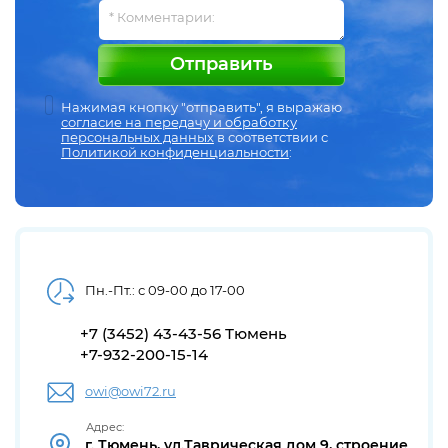
Отправить
Нажимая кнопку "отправить", я выражаю
согласие на передачу и обработку
персональных данных
в соответствии с
Политикой конфиденциальности
:
Пн.-Пт.: с 09-00 до 17-00
+7 (3452) 43-43-56 Тюмень
+7-932-200-15-14
owi@owi72.ru
Адрес:
г. Тюмень, ул.Таврическая дом 9, строение