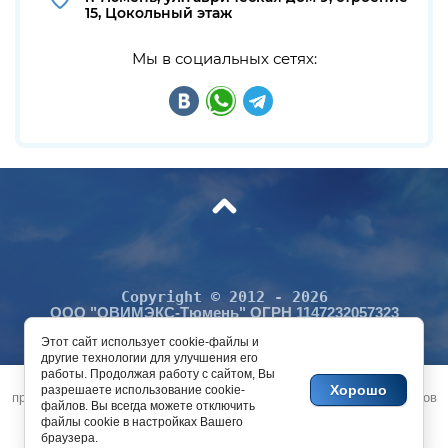
15, Цокольный этаж
Мы в социальных сетях:
C
opyright © 2012 - 2026
ООО "ОВИМЭКС-Тюмень" ОГРН 1147232057323
Этот сайт использует cookie-файлы и
Цены на сайте не явля
ют
ся
публичной
офертой (ст. 437 ГК РФ).
другие технологии для улучшения его
Политика конфиденциальности
работы. Продолжая работу с сайтом, Вы
Этот сайт использует файлы cookie и метаданные. Продолжая
Хорошо
разрешаете использование cookie-
просматривать его, вы соглашаетесь на использование нами файлов
Поддержка.
Разработка сайтов
в Megagroup.
файлов. Вы всегда можете отключить
cookie и метаданных в соответствии с
Политикой
файлы cookie в настройках Вашего
конфиденциальности
.
браузера.