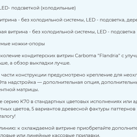
 LED- подсветкой (холодильные)
итрина - без холодильной системы, LED - подсветка, де
ая витрина - без холодильной системы, LED - подсветка
емые ножки-опоры
коление кондитерских витрин Carboma "Flandria" с ул
ьше, а обзор выкладки лучше.
 части конструкции предусмотрено крепление для неох
Эта надстройка — дополнительная опция, дополнительн
ентной матрицы.
 серию K70 в стандартных цветовых исполнениях или а
ртных цветов, 5 вариантов древесной фактуры паттернов
талогу!
линию: к охлаждаемой витрине приобретайте дополнит
гловые или линейные кассовые прилавки.