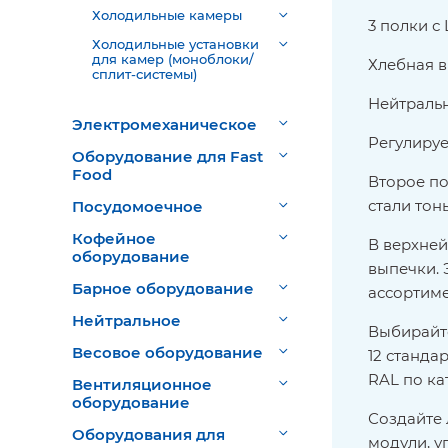
Холодильные камеры
3 полки с
Холодильные установки
для камер (моноблоки/
Хлебная в
сплит-системы)
Нейтральн
Электромеханическое
Регулиру
Оборудование для Fast
Food
Второе по
стали тон
Посудомоечное
Кофейное
В верхней
оборудование
выпечки. 
Барное оборудование
ассортим
Нейтральное
Выбирайте
Весовое оборудование
12 станда
RAL по ка
Вентиляционное
оборудование
Создайте 
Оборудования для
модули, у