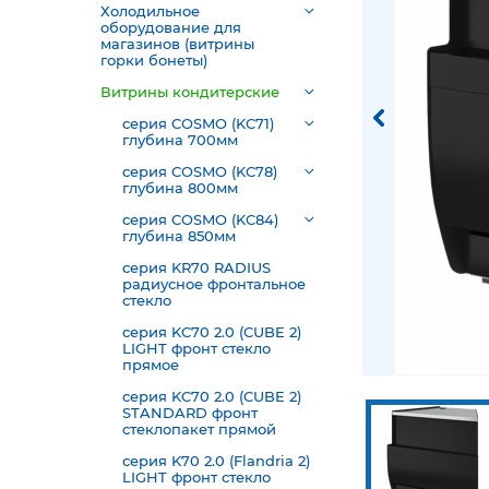
Холодильное
оборудование для
магазинов (витрины
горки бонеты)
Витрины кондитерские
серия COSMO (KC71)
глубина 700мм
серия COSMO (KC78)
глубина 800мм
серия COSMO (KC84)
глубина 850мм
серия KR70 RADIUS
радиусное фронтальное
стекло
серия KC70 2.0 (CUBE 2)
LIGHT фронт стекло
прямое
серия KC70 2.0 (CUBE 2)
STANDARD фронт
стеклопакет прямой
серия K70 2.0 (Flandria 2)
LIGHT фронт стекло