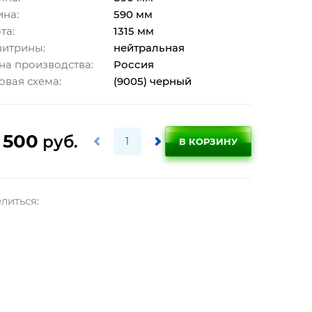
ина:
590 мм
та:
1315 мм
витрины:
нейтральная
на производства:
Россия
овая схема:
(9005) черный
 500
руб.
В КОРЗИНУ
литься: