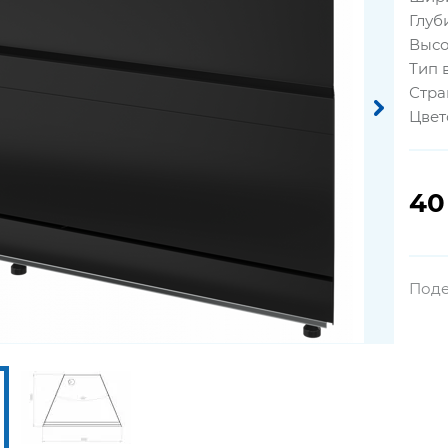
Глуб
Высо
Тип 
Стра
Цвет
40
Поде