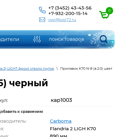
+7 (3452) 43-43-56
0
+7-932-200-15-14
owi@owi72.ru
одители
ia 2) LIGHT фронт стекло гнутое
\
Прилавок K70 N-8 (в.2.0) цвет
05) черный
кар1003
кул:
обавить к сравнению
зводитель:
Carboma
я:
Flandria 2 LIGH K70
на:
890 мм