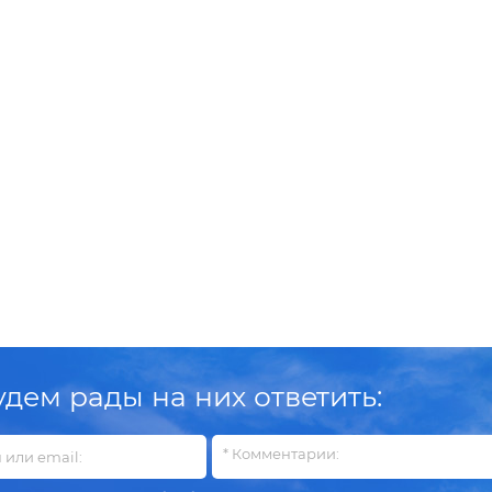
вам!
теперь всё проще,
сезон»
удобнее и ближе к
 переехали… на этаж
скидки до 23% на
вам
ниже 😊
профессиональное
Теперь наш офис
кухонное
Друзья, рады сообщить:
ходится в цокольном
оборудование!
наш сайт полностью
же того же здания —
обновлён! Теперь он
заходите через
стал современнее,
отдельный вход и
быстрее и в разы
скайтесь по лестнице
удобнее для поиска и
вниз.
выбора оборудования
дем рады на них ответить: