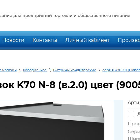
ание для предприятий торговли и общественного питания
Новости
Контакты
Личный кабинет
Произв
т магазин
\
Холодильное
\
Витрины кондитерские
\
серия K70 2.0 (Flandr
ок K70 N-8 (в.2.0) цвет (90
Арти
Д
Прои
Сери
Шири