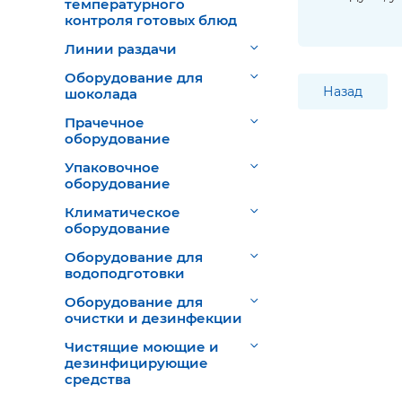
температурного
контроля готовых блюд
Линии раздачи
Оборудование для
ОСЗ - Опытный
Назад
шоколада
стекольный завод
Прачечное
ПАКС
оборудование
Полаир
Упаковочное
Полимербыт
оборудование
Россия
Климатическое
оборудование
Сиком
Оборудование для
Стекло LAV
водоподготовки
Техно-ТТ
Оборудование для
очистки и дезинфекции
ТоргМашПермь
Чистящие моющие и
ТОРГТЕХМАШ
дезинфицирующие
средства
Турция