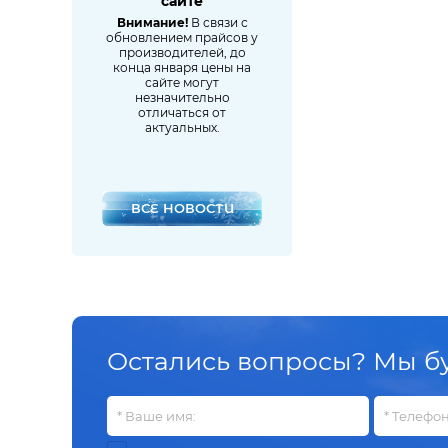
сезон»
сайте
нейтральное
DE BUYER
оборудование
ки до 23% на
Внимание!
В связи с
Мы
MECON
ссиональное
обновлением прайсов у
DE VECCHI
ухонное
производителей, до
экономия до 7%!
рудование!
конца января цены на
на
Demo
сайте могут
эта
незначительно
Dynamic
отличаться от
актуальных.
спу
ELITEX
FAEMA
Fagor
ВСЕ НОВОСТИ
Fimar
FIORENZATO
Fo Food Products
Frostor (GELLAR)
Остались вопросы? Мы бу
Garcia De Pou
Ghidini
GMP