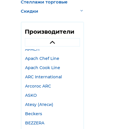
Стеллажи торговые
1883 Maison Routin
Скидки
2АС
Abat (ЧувашТоргТехника)
Производители
Alto Shaam
Animo
APACH
Apach Chef Line
Apach Cook Line
ARC International
Arcoroc ARC
ASKO
Atesy (Атеси)
Beckers
BEZZERA