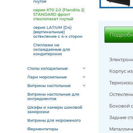
гнутое
серия K70 2.0 (Flandria 2)
STANDARD фронт
стеклопакет гнутый
серия LATIUM (D4)
(вертикальные)
Подробн
остекление с 4-х сторон
Стеллажи не
охлаждаемые для
кондитерских
Электрон
Столы холодильные
Корпус из
Лари морозильные
Термоизол
Витрины настольные
Остеклени
Витрины настольные для
ингредиентов
Боковой с
Шкафы и камеры шоковой
заморозки
Задние ст
Витрины для мороженого
Металличе
Ферментаторы